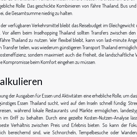
ebliche Rolle: Das geschickte Kombinieren von Fähre Thailand, Bus und 
ei, die Gesamtsumme niedrig zu halten.
der verfügbaren Verkehrsmittel bleibt das Reisebudget im Gleichgewicht 
Vor allem beim Inselhopping Thailand sollten Transfers zwischen den 
 Fähre Thailand zu nutzen. Wer flexibel bleibt, kann von last-minute Ang
n Transfer teilen, was wiederum günstigeren Transport Thailand ermöglich
teneffizienz, sondern maximiert auch die Freiheit, die landschaftliche V
 ohne Kompromisse beim Komfort eingehen zu müssen.
alkulieren
lanung der Ausgaben für Essen und Aktivitäten eine erhebliche Rolle, um da
stiges Essen Thailand sucht, wird auf den Inseln schnell fündig: Stre
Preisen, während lokale Restaurants und Märkte ermöglichen, landesty
 im Griff zu behalten. Durch eine gezielte Kosten-Nutzen-Analyse läss
beste Verhältnis zwischen Preis und Erlebnis bieten. So kann der Fok
rklich bereichernd sind, wie Schnorcheln, Tempelbesuche oder Wander