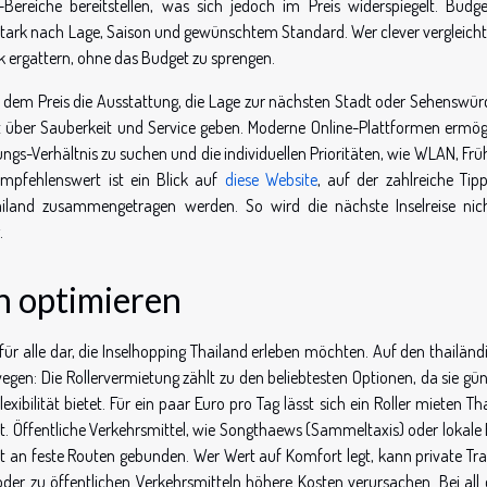
ereiche bereitstellen, was sich jedoch im Preis widerspiegelt. Budge
stark nach Lage, Saison und gewünschtem Standard. Wer clever vergleicht
k ergattern, ohne das Budget zu sprengen.
n dem Preis die Ausstattung, die Lage zur nächsten Stadt oder Sehenswürd
t über Sauberkeit und Service geben. Moderne Online-Plattformen ermög
ungs-Verhältnis zu suchen und die individuellen Prioritäten, wie WLAN, Fr
empfehlenswert ist ein Blick auf
diese Website
, auf der zahlreiche Tip
ailand zusammengetragen werden. So wird die nächste Inselreise nic
.
n optimieren
le für alle dar, die Inselhopping Thailand erleben möchten. Auf den thailän
bewegen: Die Rollervermietung zählt zu den beliebtesten Optionen, da sie gü
bilität bietet. Für ein paar Euro pro Tag lässt sich ein Roller mieten Th
t. Öffentliche Verkehrsmittel, wie Songthaews (Sammeltaxis) oder lokale 
oft an feste Routen gebunden. Wer Wert auf Komfort legt, kann private Tra
oder zu öffentlichen Verkehrsmitteln höhere Kosten verursachen. Bei all 