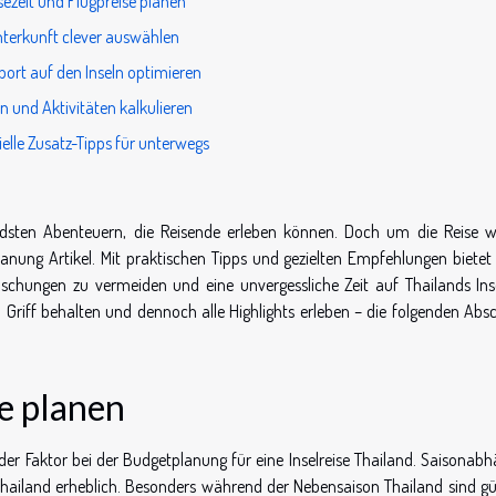
sezeit und Flugpreise planen
terkunft clever auswählen
port auf den Inseln optimieren
n und Aktivitäten kalkulieren
ielle Zusatz-Tipps für unterwegs
rendsten Abenteuern, die Reisende erleben können. Doch um die Reise wi
nung Artikel. Mit praktischen Tipps und gezielten Empfehlungen bietet 
raschungen zu vermeiden und eine unvergessliche Zeit auf Thailands Ins
 Griff behalten und dennoch alle Highlights erleben – die folgenden Absc
se planen
nder Faktor bei der Budgetplanung für eine Inselreise Thailand. Saisonabh
 Thailand erheblich. Besonders während der Nebensaison Thailand sind gü