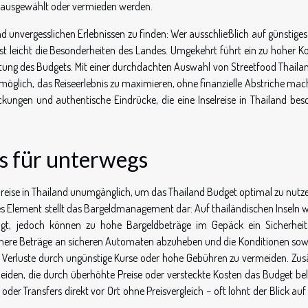
 ausgewählt oder vermieden werden.
nd unvergesslichen Erlebnissen zu finden: Wer ausschließlich auf günstige
asst leicht die Besonderheiten des Landes. Umgekehrt führt ein zu hoher 
tung des Budgets. Mit einer durchdachten Auswahl von Streetfood Thaila
s möglich, das Reiseerlebnis zu maximieren, ohne finanzielle Abstriche ma
ngen und authentische Eindrücke, die eine Inselreise in Thailand bes
ps für unterwegs
elreise in Thailand unumgänglich, um das Thailand Budget optimal zu nutz
les Element stellt das Bargeldmanagement dar: Auf thailändischen Inseln 
t, jedoch können zu hohe Bargeldbeträge im Gepäck ein Sicherheits
leinere Beträge an sicheren Automaten abzuheben und die Konditionen sow
m Verluste durch ungünstige Kurse oder hohe Gebühren zu vermeiden. Zusä
meiden, die durch überhöhte Preise oder versteckte Kosten das Budget bel
er Transfers direkt vor Ort ohne Preisvergleich – oft lohnt der Blick auf