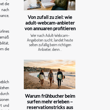
net die
t nach
hance,
Von zufall zu ziel: wie
adult-webcam-anbieter
von annuaren profitieren
rlines
Wer nach Adult-Webcam-
sgemäß
Angeboten sucht, landet heute
lität,
selten zufällig beim richtigen
um die
Anbieter, denn...
eblich
stehen
 durch
Warum frühbucher beim
sionen
surfen mehr erleben –
rt und
reservationstricks aus