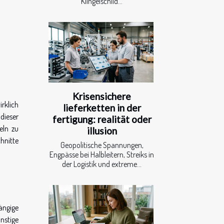
Klingelschild...
Krisensichere
rklich
lieferketten in der
dieser
fertigung: realität oder
eln zu
illusion
hnitte
Geopolitische Spannungen,
Engpässe bei Halbleitern, Streiks in
der Logistik und extreme...
ängige
nstige