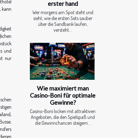
thotel
erster hand
, kann
Wer morgens am Spot steht und
sieht, wie die ersten Sets sauber
über die Sandbank laufen,
igkeit
versteht...
lichen
ühstück
ps und
ht nur
Wie maximiert man
Casino-Boni für optimale
dischen
Gewinne?
nstigen
Casino-Boni locken mit attraktiven
ailand,
Angeboten, die den Spielspaß und
Busse,
die Gewinnchancen steigern...
nsfers
diesen