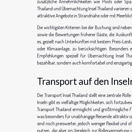
zusätzliche Annehmlichkeiten wie Pools oder Spa-B
Thailand und Übernachtung Insel Thailand variieren 
attraktive Angebote in Strandnähe oder mit Meerblic
Die wichtigsten Kriterien bei der Buchung sind nebe
sowie die Bewertungen früherer Gäste, die Auskunf
es, gezielt nach Unterkünften mit bestem Preis-Leist
oder Klimaanlage, zu berücksichtigen. Besonders 
Empfehlungen speziell für Übernachtung Insel Th
bezahlbar, sondern auch komfortabel und einzigartig
Transport auf den Insel
Der Transport Insel Thailand stellt eine zentrale Rol
Inseln gibt es vielfältige Möglichkeiten, sich fortzu
Transport Thailand ermöglicht und größtmögliche Flexi
was besonders für unabhängige Reisende attraktiv is
sind noch preiswerter, jedoch weniger flexibel und 
nutzen, die aber im Vergleich zur Rollervermietung 