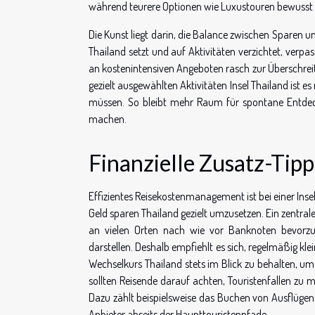
während teurere Optionen wie Luxustouren bewusst
Die Kunst liegt darin, die Balance zwischen Sparen u
Thailand setzt und auf Aktivitäten verzichtet, verp
an kostenintensiven Angeboten rasch zur Überschrei
gezielt ausgewählten Aktivitäten Insel Thailand ist e
müssen. So bleibt mehr Raum für spontane Entdecku
machen.
Finanzielle Zusatz-Tip
Effizientes Reisekostenmanagement ist bei einer Ins
Geld sparen Thailand gezielt umzusetzen. Ein zentra
an vielen Orten nach wie vor Banknoten bevorzug
darstellen. Deshalb empfiehlt es sich, regelmäßig k
Wechselkurs Thailand stets im Blick zu behalten, u
sollten Reisende darauf achten, Touristenfallen zu 
Dazu zählt beispielsweise das Buchen von Ausflügen od
Anbieter abseits der Haupttouristenpfade.