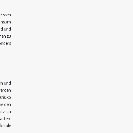
s Essen
Konsum
nd und
chen zu
onders
en und
werden
risiko
ie den
tzlich
asten.
 lokale