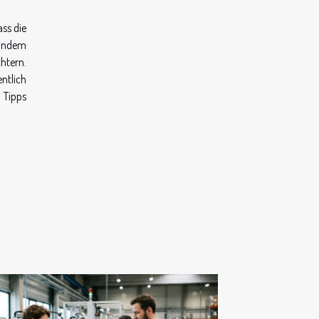
ass die
 indem
htern.
ntlich
 Tipps