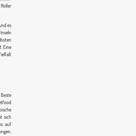
Roller
und es
Inseln
eboten
t. Eine
ielfalt
s Beste
etfood
pische
t sich
us auf
ungen,