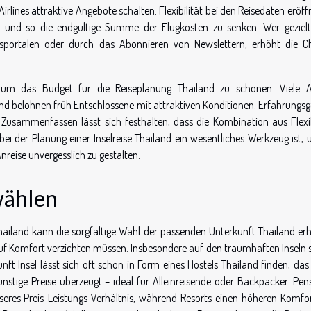
lines attraktive Angebote schalten. Flexibilität bei den Reisedaten eröff
en und so die endgültige Summe der Flugkosten zu senken. Wer geziel
chsportalen oder durch das Abonnieren von Newslettern, erhöht die C
, um das Budget für die Reiseplanung Thailand zu schonen. Viele Ai
 und belohnen früh Entschlossene mit attraktiven Konditionen. Erfahrung
. Zusammenfassen lässt sich festhalten, dass die Kombination aus Flexibi
ei der Planung einer Inselreise Thailand ein wesentliches Werkzeug ist, 
Anreise unvergesslich zu gestalten.
wählen
 Thailand kann die sorgfältige Wahl der passenden Unterkunft Thailand erh
f Komfort verzichten müssen. Insbesondere auf den traumhaften Inseln 
nft Insel lässt sich oft schon in Form eines Hostels Thailand finden, das
ige Preise überzeugt – ideal für Alleinreisende oder Backpacker. Pen
sseres Preis-Leistungs-Verhältnis, während Resorts einen höheren Komfo