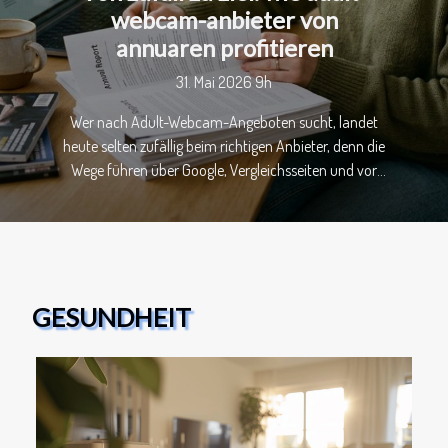
webcam-anbieter von
annuaren profitieren
31. Mai 2026 9h
Wer nach Adult-Webcam-Angeboten sucht, landet
heute selten zufällig beim richtigen Anbieter, denn die
Wege führen über Google, Vergleichsseiten und vor
allem über spezialisierte Verzeichnisse, die Angebot
und Nachfrage schneller zusammenbringen als jede
Social-Media-Empfehlung. Gleichzeitig verschärfen
Plattformregeln, Werbebeschränkungen und
steigende Akquisekosten den Wettbewerb, sodass
GESUNDHEIT
Sichtbarkeit messbar werden muss. Genau hier
entfalten Online-Annuaire ihren Nutzen, weil sie
Traffic bündeln, Profile strukturieren und Nutzern
Orientierung geben, während Anbieter planbarer
Reichweite gewinnen. Warum Verzeichnisse wieder
wichtiger werden Wer glaubt, Web-Suche funktioniere