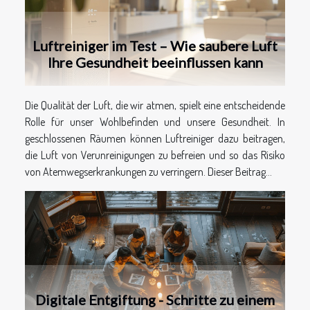
heute nur noch über die großen Plattformen,
unterschätzt eine stille Verschiebung im
Nutzerverhalten: Gerade in...
Luftreiniger im Test – Wie saubere Luft
Ihre Gesundheit beeinflussen kann
Die Qualität der Luft, die wir atmen, spielt eine entscheidende
Rolle für unser Wohlbefinden und unsere Gesundheit. In
geschlossenen Räumen können Luftreiniger dazu beitragen,
die Luft von Verunreinigungen zu befreien und so das Risiko
von Atemwegserkrankungen zu verringern. Dieser Beitrag...
Digitale Entgiftung - Schritte zu einem