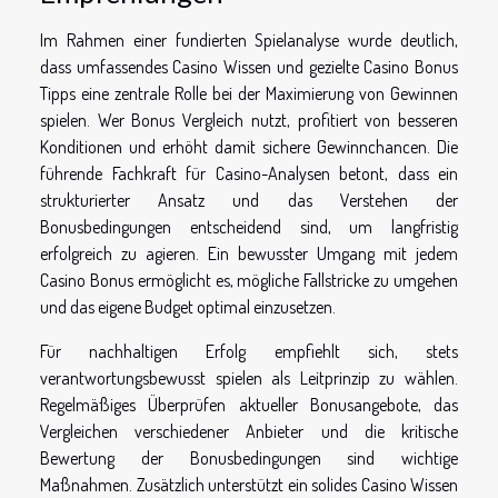
Im Rahmen einer fundierten Spielanalyse wurde deutlich,
dass umfassendes Casino Wissen und gezielte Casino Bonus
Tipps eine zentrale Rolle bei der Maximierung von Gewinnen
spielen. Wer Bonus Vergleich nutzt, profitiert von besseren
Konditionen und erhöht damit sichere Gewinnchancen. Die
führende Fachkraft für Casino-Analysen betont, dass ein
strukturierter Ansatz und das Verstehen der
Bonusbedingungen entscheidend sind, um langfristig
erfolgreich zu agieren. Ein bewusster Umgang mit jedem
Casino Bonus ermöglicht es, mögliche Fallstricke zu umgehen
und das eigene Budget optimal einzusetzen.
Für nachhaltigen Erfolg empfiehlt sich, stets
verantwortungsbewusst spielen als Leitprinzip zu wählen.
Regelmäßiges Überprüfen aktueller Bonusangebote, das
Vergleichen verschiedener Anbieter und die kritische
Bewertung der Bonusbedingungen sind wichtige
Maßnahmen. Zusätzlich unterstützt ein solides Casino Wissen