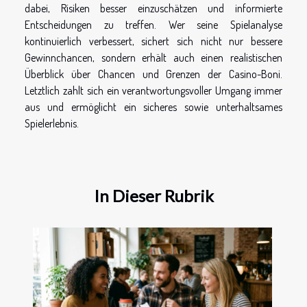
dabei, Risiken besser einzuschätzen und informierte
Entscheidungen zu treffen. Wer seine Spielanalyse
kontinuierlich verbessert, sichert sich nicht nur bessere
Gewinnchancen, sondern erhält auch einen realistischen
Überblick über Chancen und Grenzen der Casino-Boni.
Letztlich zahlt sich ein verantwortungsvoller Umgang immer
aus und ermöglicht ein sicheres sowie unterhaltsames
Spielerlebnis.
In Dieser Rubrik