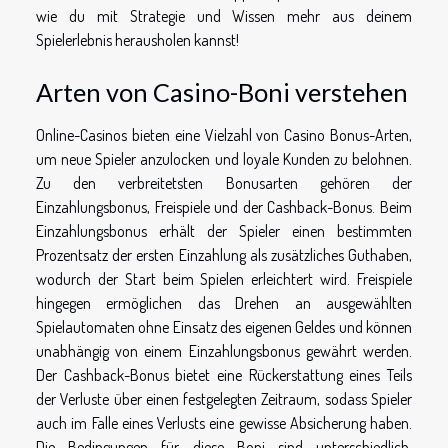
wie du mit Strategie und Wissen mehr aus deinem
Spielerlebnis herausholen kannst!
Arten von Casino-Boni verstehen
Online-Casinos bieten eine Vielzahl von Casino Bonus-Arten,
um neue Spieler anzulocken und loyale Kunden zu belohnen.
Zu den verbreitetsten Bonusarten gehören der
Einzahlungsbonus, Freispiele und der Cashback-Bonus. Beim
Einzahlungsbonus erhält der Spieler einen bestimmten
Prozentsatz der ersten Einzahlung als zusätzliches Guthaben,
wodurch der Start beim Spielen erleichtert wird. Freispiele
hingegen ermöglichen das Drehen an ausgewählten
Spielautomaten ohne Einsatz des eigenen Geldes und können
unabhängig von einem Einzahlungsbonus gewährt werden.
Der Cashback-Bonus bietet eine Rückerstattung eines Teils
der Verluste über einen festgelegten Zeitraum, sodass Spieler
auch im Falle eines Verlusts eine gewisse Absicherung haben.
Die Bedingungen für diese Boni sind unterschiedlich,