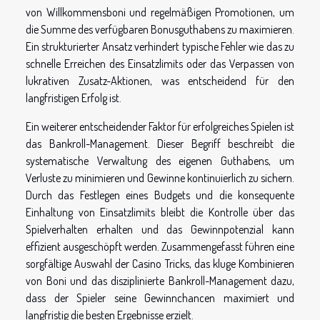
von Willkommensboni und regelmäßigen Promotionen, um
die Summe des verfügbaren Bonusguthabens zu maximieren.
Ein strukturierter Ansatz verhindert typische Fehler wie das zu
schnelle Erreichen des Einsatzlimits oder das Verpassen von
lukrativen Zusatz-Aktionen, was entscheidend für den
langfristigen Erfolg ist.
Ein weiterer entscheidender Faktor für erfolgreiches Spielen ist
das Bankroll-Management. Dieser Begriff beschreibt die
systematische Verwaltung des eigenen Guthabens, um
Verluste zu minimieren und Gewinne kontinuierlich zu sichern.
Durch das Festlegen eines Budgets und die konsequente
Einhaltung von Einsatzlimits bleibt die Kontrolle über das
Spielverhalten erhalten und das Gewinnpotenzial kann
effizient ausgeschöpft werden. Zusammengefasst führen eine
sorgfältige Auswahl der Casino Tricks, das kluge Kombinieren
von Boni und das disziplinierte Bankroll-Management dazu,
dass der Spieler seine Gewinnchancen maximiert und
langfristig die besten Ergebnisse erzielt.