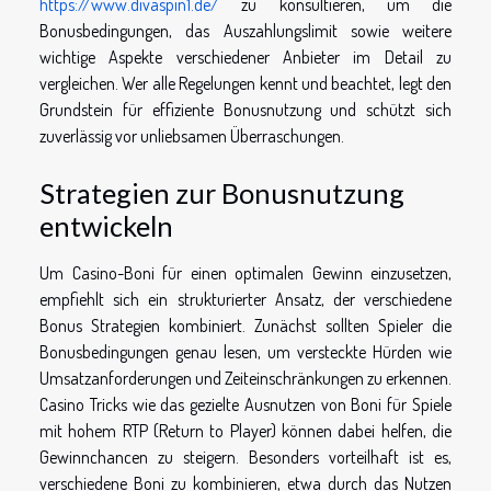
https://www.divaspin1.de/
zu konsultieren, um die
Bonusbedingungen, das Auszahlungslimit sowie weitere
wichtige Aspekte verschiedener Anbieter im Detail zu
vergleichen. Wer alle Regelungen kennt und beachtet, legt den
Grundstein für effiziente Bonusnutzung und schützt sich
zuverlässig vor unliebsamen Überraschungen.
Strategien zur Bonusnutzung
entwickeln
Um Casino-Boni für einen optimalen Gewinn einzusetzen,
empfiehlt sich ein strukturierter Ansatz, der verschiedene
Bonus Strategien kombiniert. Zunächst sollten Spieler die
Bonusbedingungen genau lesen, um versteckte Hürden wie
Umsatzanforderungen und Zeiteinschränkungen zu erkennen.
Casino Tricks wie das gezielte Ausnutzen von Boni für Spiele
mit hohem RTP (Return to Player) können dabei helfen, die
Gewinnchancen zu steigern. Besonders vorteilhaft ist es,
verschiedene Boni zu kombinieren, etwa durch das Nutzen