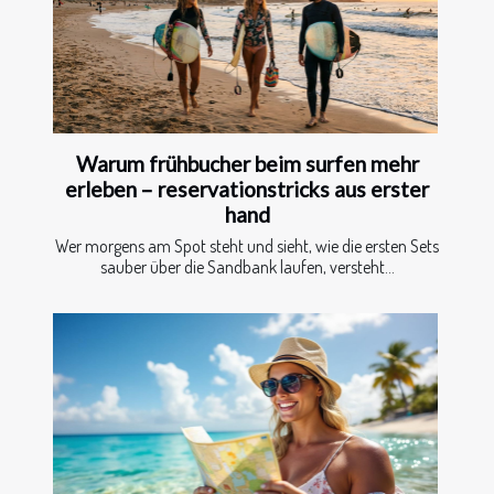
Warum frühbucher beim surfen mehr
erleben – reservationstricks aus erster
hand
Wer morgens am Spot steht und sieht, wie die ersten Sets
sauber über die Sandbank laufen, versteht...