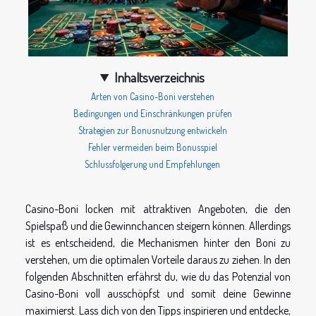
Inhaltsverzeichnis
Arten von Casino-Boni verstehen
Bedingungen und Einschränkungen prüfen
Strategien zur Bonusnutzung entwickeln
Fehler vermeiden beim Bonusspiel
Schlussfolgerung und Empfehlungen
Casino-Boni locken mit attraktiven Angeboten, die den
Spielspaß und die Gewinnchancen steigern können. Allerdings
ist es entscheidend, die Mechanismen hinter den Boni zu
verstehen, um die optimalen Vorteile daraus zu ziehen. In den
folgenden Abschnitten erfährst du, wie du das Potenzial von
Casino-Boni voll ausschöpfst und somit deine Gewinne
maximierst. Lass dich von den Tipps inspirieren und entdecke,