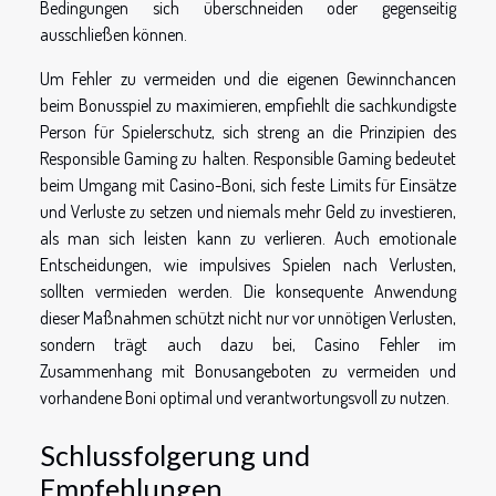
Bedingungen sich überschneiden oder gegenseitig
ausschließen können.
Um Fehler zu vermeiden und die eigenen Gewinnchancen
beim Bonusspiel zu maximieren, empfiehlt die sachkundigste
Person für Spielerschutz, sich streng an die Prinzipien des
Responsible Gaming zu halten. Responsible Gaming bedeutet
beim Umgang mit Casino-Boni, sich feste Limits für Einsätze
und Verluste zu setzen und niemals mehr Geld zu investieren,
als man sich leisten kann zu verlieren. Auch emotionale
Entscheidungen, wie impulsives Spielen nach Verlusten,
sollten vermieden werden. Die konsequente Anwendung
dieser Maßnahmen schützt nicht nur vor unnötigen Verlusten,
sondern trägt auch dazu bei, Casino Fehler im
Zusammenhang mit Bonusangeboten zu vermeiden und
vorhandene Boni optimal und verantwortungsvoll zu nutzen.
Schlussfolgerung und
Empfehlungen